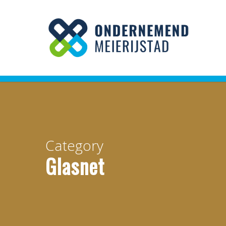
Skip
to
main
content
Category
Glasnet