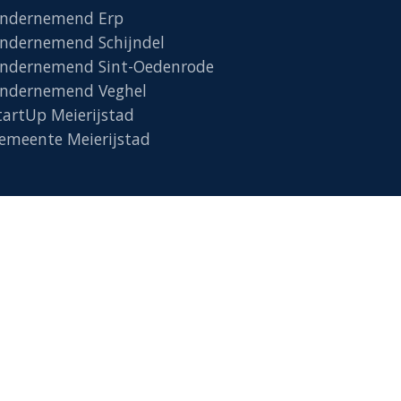
ndernemend Erp
ndernemend Schijndel
ndernemend Sint-Oedenrode
ndernemend Veghel
tartUp Meierijstad
emeente Meierijstad