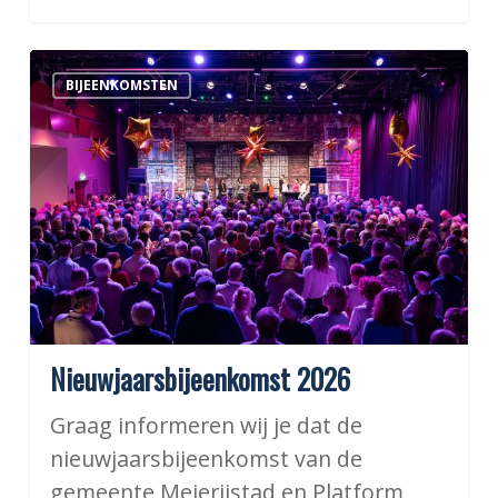
Nieuwjaarsbijeenkomst
BIJEENKOMSTEN
2026
Nieuwjaarsbijeenkomst 2026
Graag informeren wij je dat de
nieuwjaarsbijeenkomst van de
gemeente Meierijstad en Platform