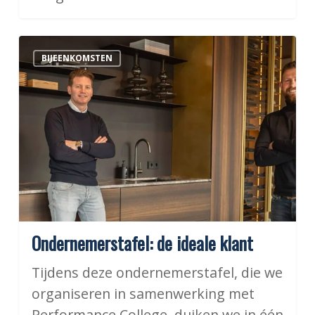
Ondernemerstafel:
BIJEENKOMSTEN
de
ideale
klant
Ondernemerstafel: de ideale klant
Tijdens deze ondernemerstafel, die we
organiseren in samenwerking met
Performance College, duiken we in één