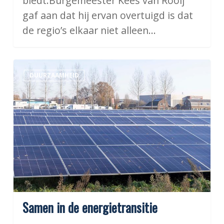
biedt.Burgemeester Kees van Rooij
gaf aan dat hij ervan overtuigd is dat
de regio’s elkaar niet alleen…
Samen
DUURZAAMHEID
in
de
energietransitie
Samen in de energietransitie