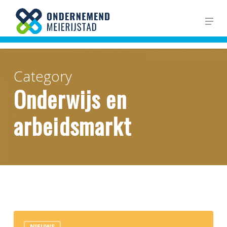
Skip
Men
to
Close
main
Men
content
Category
Onderwijs en
arbeidsmarkt
Tekort
NIEUWS