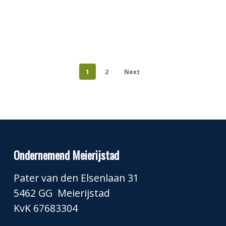
1
2
Next
Ondernemend Meierijstad
Pater van den Elsenlaan 31
5462 GG Meierijstad
KvK 67683304