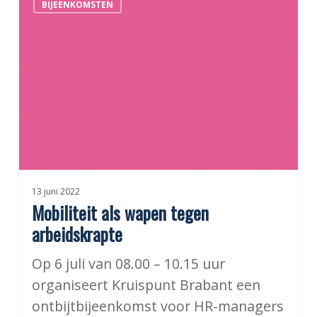
BIJEENKOMSTEN
als
wapen
tegen
arbeidskrapte
13 juni 2022
Mobiliteit als wapen tegen
arbeidskrapte
Op 6 juli van 08.00 – 10.15 uur
organiseert Kruispunt Brabant een
ontbijtbijeenkomst voor HR-managers